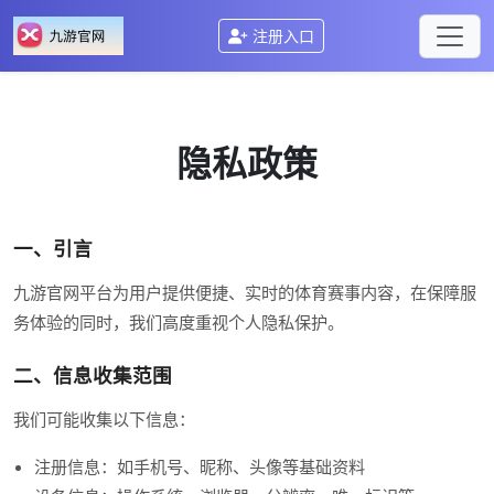
注册入口
隐私政策
一、引言
九游官网平台为用户提供便捷、实时的体育赛事内容，在保障服
务体验的同时，我们高度重视个人隐私保护。
二、信息收集范围
我们可能收集以下信息：
注册信息：如手机号、昵称、头像等基础资料