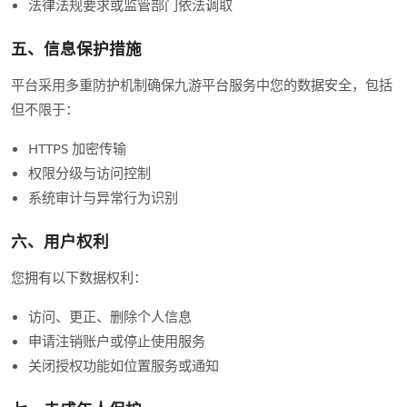
法律法规要求或监管部门依法调取
五、信息保护措施
平台采用多重防护机制确保九游平台服务中您的数据安全，包括
但不限于：
HTTPS 加密传输
权限分级与访问控制
系统审计与异常行为识别
六、用户权利
您拥有以下数据权利：
访问、更正、删除个人信息
申请注销账户或停止使用服务
关闭授权功能如位置服务或通知