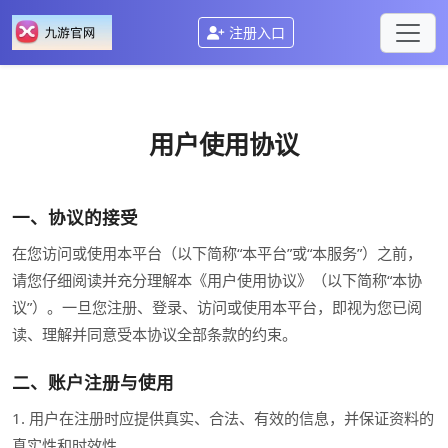
注册入口
用户使用协议
一、协议的接受
在您访问或使用本平台（以下简称“本平台”或“本服务”）之前，
请您仔细阅读并充分理解本《用户使用协议》（以下简称“本协
议”）。一旦您注册、登录、访问或使用本平台，即视为您已阅
读、理解并同意受本协议全部条款的约束。
二、账户注册与使用
1. 用户在注册时应提供真实、合法、有效的信息，并保证资料的
真实性和时效性。