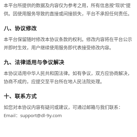
本平台所提供的数据及内容仅为参考之用，所有信息按“现状”提
供。因使用服务导致的直接或间接损失，平台不承担任何责任。
八、协议修改
本平台保留随时修改本协议条款的权利。修改内容将在平台公示
并即时生效，用户继续使用服务即代表接受修改内容。
九、法律适用与争议解决
本协议适用中华人民共和国法律。如有争议，双方应协商解决，
协商不成的，应提交至平台所在地人民法院处理。
十、联系方式
如您对本协议内容有疑问或建议，可通过邮箱与我们联系：
Email：support@dl-9y.com