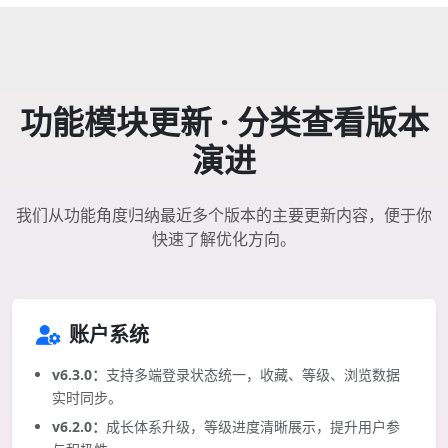
功能模块更新 · 分类查看版本
演进
我们从功能角度归纳最近多个版本的主要更新内容，便于你
快速了解优化方向。
账户系统
v6.3.0：
支持多端登录状态统一，收藏、等级、浏览数据
实时同步。
v6.2.0：
成长体系升级，等级进度清晰展示，提升用户参