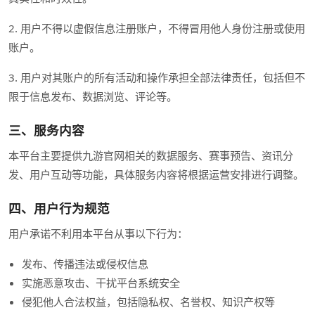
2. 用户不得以虚假信息注册账户，不得冒用他人身份注册或使用
账户。
3. 用户对其账户的所有活动和操作承担全部法律责任，包括但不
限于信息发布、数据浏览、评论等。
三、服务内容
本平台主要提供九游官网相关的数据服务、赛事预告、资讯分
发、用户互动等功能，具体服务内容将根据运营安排进行调整。
四、用户行为规范
用户承诺不利用本平台从事以下行为：
发布、传播违法或侵权信息
实施恶意攻击、干扰平台系统安全
侵犯他人合法权益，包括隐私权、名誉权、知识产权等